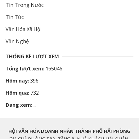
Tin Trong Nước
Tin Tức
Văn Hóa Xã Hội
Văn Nghệ
THỐNG KÊ LƯỢT XEM
Tổng lượt xem:
165046
Hôm nay:
396
Hôm qua:
732
Đang xem:
...
HỘI VĂN HÓA DOANH NHÂN THÀNH PHỐ HẢI PHÒNG
ĐỊA CHỈ: PHÒNG P88, TẦNG 8, NHÀ KHÁCH HẢI QUÂN,