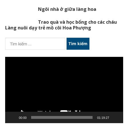
Ngôi nhà ở giữa làng hoa
Trao quà và học bổng cho các cháu
Làng nuôi dạy trẻ mồ côi Hoa Phượng
Tìm
kiếm
cho:
Trình
chơi
Video
00:00
01:19:27