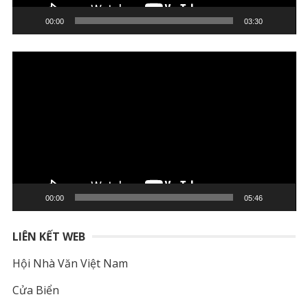
00:00
03:30
Trình
chơi
Video
00:00
05:46
LIÊN KẾT WEB
Hội Nhà Văn Việt Nam
Cửa Biển