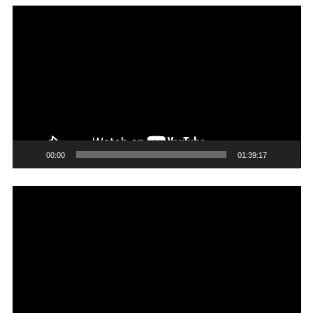
Trình
chơi
Video
00:00
01:39:17
Trình
chơi
Video