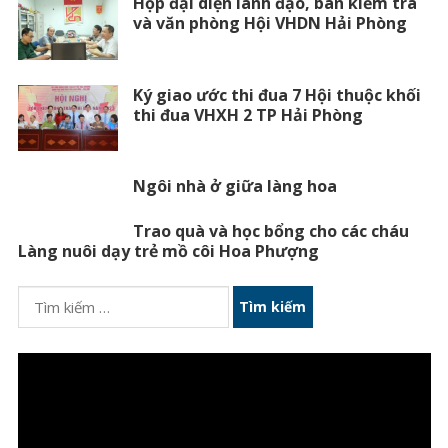
Họp đại diện lãnh đạo, ban kiểm tra
và văn phòng Hội VHDN Hải Phòng
Ký giao ước thi đua 7 Hội thuộc khối
thi đua VHXH 2 TP Hải Phòng
Ngôi nhà ở giữa làng hoa
Trao quà và học bổng cho các cháu
Làng nuôi dạy trẻ mồ côi Hoa Phượng
Tìm
kiếm
cho:
Trình
chơi
Video