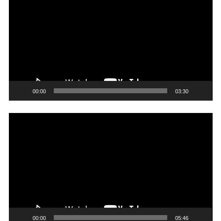
chơi
Video
00:00
03:30
Trình
chơi
Video
00:00
05:46