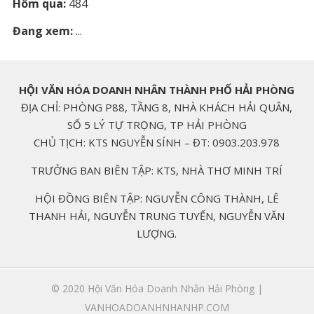
Hôm qua:
484
Đang xem:
...
HỘI VĂN HÓA DOANH NHÂN THÀNH PHỐ HẢI PHÒNG
ĐỊA CHỈ: PHÒNG P88, TẦNG 8, NHÀ KHÁCH HẢI QUÂN,
SỐ 5 LÝ TỰ TRỌNG, TP HẢI PHÒNG
CHỦ TỊCH: KTS NGUYỄN SÍNH – ĐT: 0903.203.978
TRƯỞNG BAN BIÊN TẬP: KTS, NHÀ THƠ MINH TRÍ
HỘI ĐỒNG BIÊN TẬP: NGUYỄN CÔNG THÀNH, LÊ
THANH HẢI, NGUYỄN TRUNG TUYẾN, NGUYỄN VĂN
LƯỢNG.
© 2020
Hội Văn Hóa Doanh Nhân Hải Phòng |
VANHOADOANHNHANHP.COM