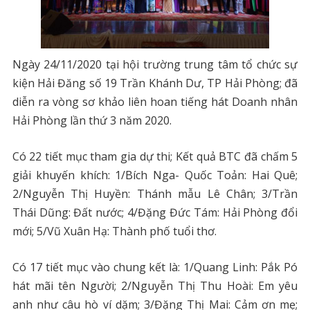
Ngày 24/11/2020 tại hội trường trung tâm tổ chức sự
kiện Hải Đăng số 19 Trần Khánh Dư, TP Hải Phòng; đã
diễn ra vòng sơ khảo liên hoan tiếng hát Doanh nhân
Hải Phòng lần thứ 3 năm 2020.
Có 22 tiết mục tham gia dự thi; Kết quả BTC đã chấm 5
giải khuyến khích: 1/Bích Nga- Quốc Toản: Hai Quê;
2/Nguyễn Thị Huyền: Thánh mẫu Lê Chân; 3/Trần
Thái Dũng: Đất nước; 4/Đặng Đức Tám: Hải Phòng đổi
mới; 5/Vũ Xuân Hạ: Thành phố tuổi thơ.
Có 17 tiết mục vào chung kết là: 1/Quang Linh: Pắk Pó
hát mãi tên Người; 2/Nguyễn Thị Thu Hoài: Em yêu
anh như câu hò ví dặm; 3/Đặng Thị Mai: Cảm ơn mẹ;