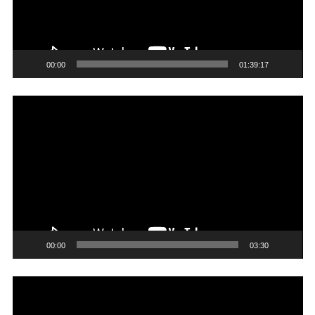
00:00
01:39:17
Trình
chơi
Video
00:00
03:30
Trình
chơi