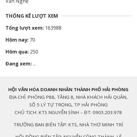
Văn Nghệ
THỐNG KÊ LƯỢT XEM
Tổng lượt xem:
163988
Hôm nay:
70
Hôm qua:
250
Đang xem:
...
HỘI VĂN HÓA DOANH NHÂN THÀNH PHỐ HẢI PHÒNG
ĐỊA CHỈ: PHÒNG P88, TẦNG 8, NHÀ KHÁCH HẢI QUÂN,
SỐ 5 LÝ TỰ TRỌNG, TP HẢI PHÒNG
CHỦ TỊCH: KTS NGUYỄN SÍNH – ĐT: 0903.203.978
TRƯỞNG BAN BIÊN TẬP: KTS, NHÀ THƠ MINH TRÍ
HỘI ĐỒNG BIÊN TẬP: NGUYỄN CÔNG THÀNH, LÊ