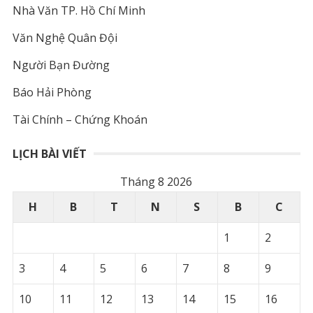
Nhà Văn TP. Hồ Chí Minh
Văn Nghệ Quân Đội
Người Bạn Đường
Báo Hải Phòng
Tài Chính – Chứng Khoán
LỊCH BÀI VIẾT
Tháng 8 2026
H
B
T
N
S
B
C
1
2
3
4
5
6
7
8
9
10
11
12
13
14
15
16