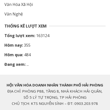
Văn Hóa Xã Hội
Văn Nghệ
THỐNG KÊ LƯỢT XEM
Tổng lượt xem:
163124
Hôm nay:
355
Hôm qua:
484
Đang xem:
...
HỘI VĂN HÓA DOANH NHÂN THÀNH PHỐ HẢI PHÒNG
ĐỊA CHỈ: PHÒNG P88, TẦNG 8, NHÀ KHÁCH HẢI QUÂN,
SỐ 5 LÝ TỰ TRỌNG, TP HẢI PHÒNG
CHỦ TỊCH: KTS NGUYỄN SÍNH – ĐT: 0903.203.978