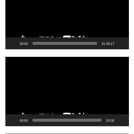
00:00
01:39:17
Trình
chơi
Video
00:00
03:30