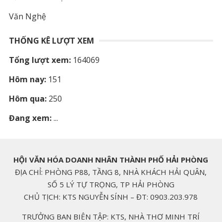
Văn Nghệ
THỐNG KÊ LƯỢT XEM
Tổng lượt xem:
164069
Hôm nay:
151
Hôm qua:
250
Đang xem:
...
HỘI VĂN HÓA DOANH NHÂN THÀNH PHỐ HẢI PHÒNG
ĐỊA CHỈ: PHÒNG P88, TẦNG 8, NHÀ KHÁCH HẢI QUÂN,
SỐ 5 LÝ TỰ TRỌNG, TP HẢI PHÒNG
CHỦ TỊCH: KTS NGUYỄN SÍNH – ĐT: 0903.203.978
TRƯỞNG BAN BIÊN TẬP: KTS, NHÀ THƠ MINH TRÍ