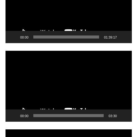
00:00
01:39:17
Trình
chơi
Video
00:00
03:30
Trình