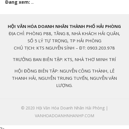
Đang xem:
...
HỘI VĂN HÓA DOANH NHÂN THÀNH PHỐ HẢI PHÒNG
ĐỊA CHỈ: PHÒNG P88, TẦNG 8, NHÀ KHÁCH HẢI QUÂN,
SỐ 5 LÝ TỰ TRỌNG, TP HẢI PHÒNG
CHỦ TỊCH: KTS NGUYỄN SÍNH – ĐT: 0903.203.978
TRƯỞNG BAN BIÊN TẬP: KTS, NHÀ THƠ MINH TRÍ
HỘI ĐỒNG BIÊN TẬP: NGUYỄN CÔNG THÀNH, LÊ
THANH HẢI, NGUYỄN TRUNG TUYẾN, NGUYỄN VĂN
LƯỢNG.
© 2020
Hội Văn Hóa Doanh Nhân Hải Phòng |
VANHOADOANHNHANHP.COM
?>