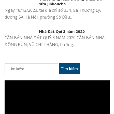
sữa Jinkoucha
Ngày 18/12/2023, tại địa chỉ số 334, Ga Thượng Lý,
đường 5A Hà Nội, phường Sở Dầu,...
Nhà Đất Quí 3 năm 2020
CẦN BÁN NHÀ ĐẤT QUÝ 3 NĂM 2020 CẦN BÁN NHÀ
ĐỒNG BÚN, VŨ CHÍ THẮNG, hướng...
Tìm
kiếm
cho:
Trình
chơi
Video